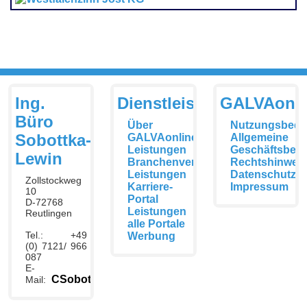
Ing.
Dienstleistungen
GALVAonli
Büro
Über
Nutzungsbedi
Sobottka-
GALVAonline
Allgemeine
Leistungen
Geschäftsbed
Lewin
Branchenverzeichnis
Rechtshinwei
Leistungen
Datenschutzer
Zollstockweg
Karriere-
Impressum
10
Portal
D-72768
Leistungen
Reutlingen
alle Portale
Tel.: +49
Werbung
(0) 7121/ 966
087
E-
CSobottka@galvaonline.de
Mail: