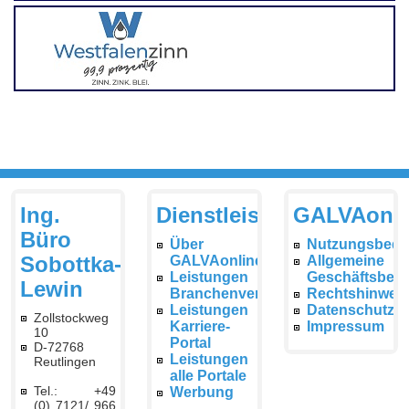
Ing.
Dienstleistungen
GALVAonli
Büro
Über
Nutzungsbedi
Sobottka-
GALVAonline
Allgemeine
Leistungen
Geschäftsbed
Lewin
Branchenverzeichnis
Rechtshinwei
Leistungen
Datenschutzer
Zollstockweg
Karriere-
Impressum
10
Portal
D-72768
Leistungen
Reutlingen
alle Portale
Tel.: +49
Werbung
(0) 7121/ 966