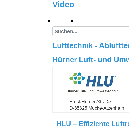
Video
Video
Suche
Lufttechnik - Abluftt
Hürner Luft- und Um
Ernst-Hürner-Straße
D-35325 Mücke-Atzenhain
HLU – Effiziente Luf