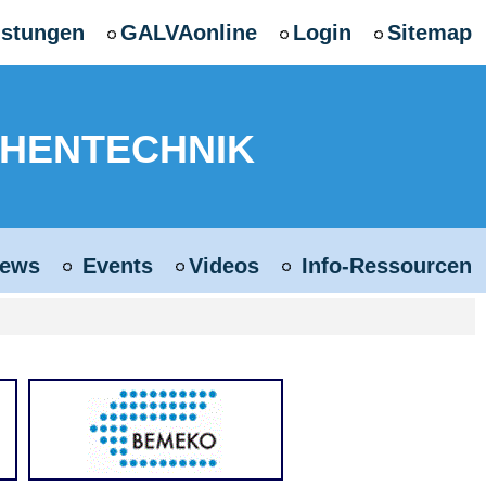
istungen
GALVAonline
Login
Sitemap
CHENTECHNIK
ews
Events
Videos
Info-Ressourcen