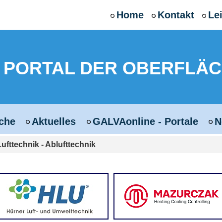
Home
Kontakt
Le
 - PORTAL DER OBERFLÄ
che
Aktuelles
GALVAonline - Portale
N
Lufttechnik - Ablufttechnik