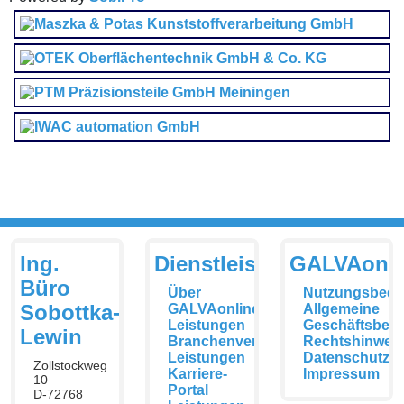
Ing.
Dienstleistungen
GALVAonli
Büro
Über
Nutzungsbedi
Sobottka-
GALVAonline
Allgemeine
Leistungen
Geschäftsbed
Lewin
Branchenverzeichnis
Rechtshinwei
Leistungen
Datenschutzer
Zollstockweg
Karriere-
Impressum
10
Portal
D-72768