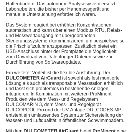
Hallenbädern. Das autonome Analysesystem ersetzt
Laborarbeiten, die bisher per Handmessgerät und
manuelle Untersuchung erforderlich waren.
Das System reagiert bei erhöhten Konzentrationen
automatisch und kann über einen Modbus RTU, Relais-
und Messwertausgang mit übergeordneten
Steuerungssystemen kommunizieren, um beispielsweise
die Frischluftzufuhr anzupassen. Zusätzlich bietet ein
USB-Anschluss hinter der Frontplatte die Möglichkeit
zum Download von Datenlogger-Dateien sowie zur
Durchführung von Softwareupdates.
Ein weiterer Vorteil ist die flexible Ausführung: Der
DULCOMETER AirGuard
ist sowohl als fest montierte
Lösung als auch als transportable Messstation erhältlich
und lässt sich problemlos in bestehende Anlagen
integrieren. In Kombination mit weiteren ProMinent
Produkten wie dem Mess- und Regelsystem
DULCOMARIN 3, dem Mess- und Regelgerät
DULCOPOOL Pro und der UV-Anlage DULCODES MP
entsteht ein umfassendes System zur Sicherstellung der
Wasser- und Luftqualität in öffentlichen Schwimmbädern.
Mit dem
DULCOMETER AirGuard
bietet
ProMinent
eine