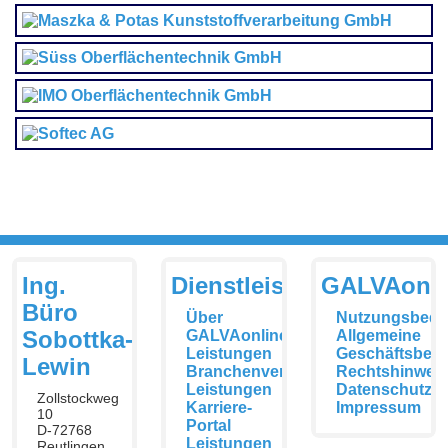
Ing.
Dienstleistungen
GALVAonli
Büro
Über
Nutzungsbedi
Sobottka-
GALVAonline
Allgemeine
Leistungen
Geschäftsbed
Lewin
Branchenverzeichnis
Rechtshinwei
Leistungen
Datenschutzer
Zollstockweg
Karriere-
Impressum
10
Portal
D-72768
Leistungen
Reutlingen