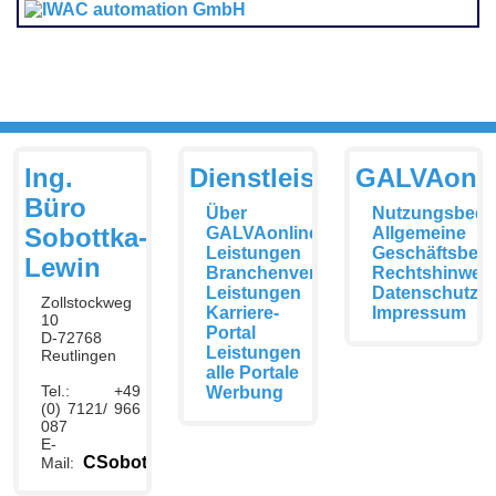
Ing.
Dienstleistungen
GALVAonli
Büro
Über
Nutzungsbedi
Sobottka-
GALVAonline
Allgemeine
Leistungen
Geschäftsbed
Lewin
Branchenverzeichnis
Rechtshinwei
Leistungen
Datenschutzer
Zollstockweg
Karriere-
Impressum
10
Portal
D-72768
Leistungen
Reutlingen
alle Portale
Tel.: +49
Werbung
(0) 7121/ 966
087
E-
CSobottka@galvaonline.de
Mail: