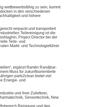
ig wettbewerbsfähig zu sein, kommt
kstücken in den verschiedenen
achhaltigkeit und höhere
erecht verpackt und transportiert
ustriellen Teilereinigung ist die
shtaghin, Project Director bei der
elle Teile- und
onalen Markt- und Technologieführer
tellen“, ergänzt Ramtin Randjbar-
inem Muss für zukunftsorientierte
rigen parts2clean bietet viel
ie Energie- und
ustrie und ihrer Zulieferer,
Pharmatechnik, Sensortechnik, New
äftsbereich Reinigung und den