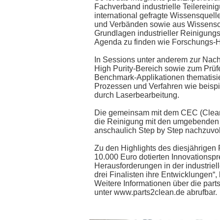
Fachverband industrielle Teilereinig
international gefragte Wissensquell
und Verbänden sowie aus Wissenscha
Grundlagen industrieller Reinigung
Agenda zu finden wie Forschungs-Hi
In Sessions unter anderem zur Nach
High Purity-Bereich sowie zum Prüf
Benchmark-Applikationen thematisie
Prozessen und Verfahren wie beispi
durch Laserbearbeitung.
Die gemeinsam mit dem CEC (Cleani
die Reinigung mit den umgebenden F
anschaulich Step by Step nachzuvol
Zu den Highlights des diesjährigen
10.000 Euro dotierten Innovationspr
Herausforderungen in der industriel
drei Finalisten ihre Entwicklungen“
Weitere Informationen über die pa
unter www.parts2clean.de abrufbar.