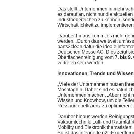
Das stellt Unternehmen in mehrfach
es darauf an, nicht nur die aktuell
Industriebereichen zu kennen, sonde
Wirtschaftlichkeit zu implementieren
Darüber hinaus kommt es mehr denn j
werden. „Durch das weltweit umfassen
parts2clean dafür die ideale Informa
Deutschen Messe AG. Dies zeigt sich 
Oberflächenreinigung vom
7. bis 9
vertreten sein werden.
Innovationen, Trends und Wisse
„Viele der Unternehmen nutzen ihre
Moshtaghin. Daher sind es natürlich
Unternehmen machen. „Aber nicht n
Wissen und Knowhow, um die Teilere
Ressourceneffizienz zu optimieren“, 
Darüber hinaus werden Reinigungstr
Vakuumtechnik, Luft- und Raumfahrt
Mobility und Elektronik thematisiert.
So ist das integrierte p2c.Expertfo