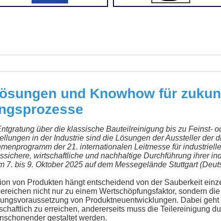
Lösungen und Knowhow für zukunf
gungsprozesse
Entgratung über die klassische Bauteilreinigung bis zu Feinst-
ellungen in der Industrie sind die Lösungen der Aussteller der 
hmenprogramm der 21. internationalen Leitmesse für industriell
sichere, wirtschaftliche und nachhaltige Durchführung ihrer i
m 7. bis 9. Oktober 2025 auf dem Messegelände Stuttgart (Deut
tion von Produkten hängt entscheidend von der Sauberkeit ei
iebereichen nicht nur zu einem Wertschöpfungsfaktor, sondern di
ungsvoraussetzung von Produktneuentwicklungen. Dabei geht es
schaftlich zu erreichen, andererseits muss die Teilereinigung 
nschonender gestaltet werden.