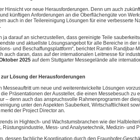
er Hinsicht vor neue Herausforderungen. Denn um auch zukünft
en und künftigen Anforderungen an die Oberflächengüte von Wer
rn auch in der Teilereinigung Lösungen für eine verbesserte N
.
a darauf an sicherzustellen, dass gereinigte Teile sauberkeitsg
dste und aktuellste Lösungsangebot für alle Bereiche in der ind
tions- und Beschaffungsplattform“, berichtet Ramtin Randjbar-Mo
auch daran, dass auf der internationalen Leitmesse für industri
. Oktober 2025
auf dem Stuttgarter Messegelände alle internati
n zur Lösung der Herausforderungen
n Messeauftritt um neue und weiterentwickelte Lösungen vorzus
 die Präsentationen der Aussteller, die einen Messebesuch zu e
ur – denn auch das anspruchsvolle Rahmenprogramm der diesjäh
inigung unter den Aspekten Sauberkeit, Wirtschaftlichkeit sow
merkt der Project Director an.
ends in Hightech- und Wachstumsbranchen wie der Halbleiterind
, Rüstungsindustrie, Mess- und Analysetechnik, Medizin- und 
rum, dessen fachliche Koordination durch den Fraunhofer-Gesch