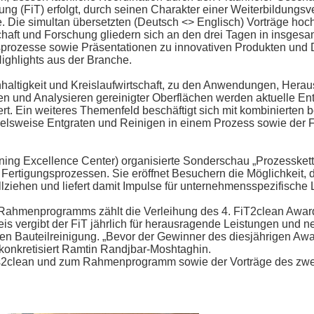
ung (FiT) erfolgt, durch seinen Charakter einer Weiterbildungsv
e. Die simultan übersetzten (Deutsch <> Englisch) Vorträge hoc
ft und Forschung gliedern sich an den drei Tagen in insgesa
sprozesse sowie Präsentationen zu innovativen Produkten und 
ghlights aus der Branche.
haltigkeit und Kreislaufwirtschaft, zu den Anwendungen, Her
en und Analysieren gereinigter Oberflächen werden aktuelle E
rt. Ein weiteres Themenfeld beschäftigt sich mit kombinierten 
elsweise Entgraten und Reinigen in einem Prozess sowie der F
ng Excellence Center) organisierte Sonderschau „Prozesskette
ertigungsprozessen. Sie eröffnet Besuchern die Möglichkeit,
lziehen und liefert damit Impulse für unternehmensspezifische
 Rahmenprogramms zählt die Verleihung des 4. FiT2clean Awar
eis vergibt der FiT jährlich für herausragende Leistungen und 
len Bauteilreinigung. „Bevor der Gewinner des diesjährigen Awar
, konkretisiert Ramtin Randjbar-Moshtaghin.
rts2clean und zum Rahmenprogramm sowie der Vorträge des zwe