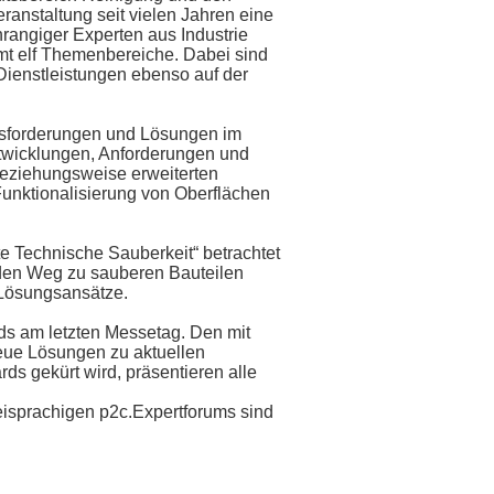
eranstaltung seit vielen Jahren eine
hrangiger Experten aus Industrie
mt elf Themenbereiche. Dabei sind
Dienstleistungen ebenso auf der
ausforderungen und Lösungen im
ntwicklungen, Anforderungen und
beziehungsweise erweiterten
unktionalisierung von Oberflächen
 Technische Sauberkeit“ betrachtet
 den Weg zu sauberen Bauteilen
 Lösungsansätze.
ds am letzten Messetag. Den mit
neue Lösungen zu aktuellen
ds gekürt wird, präsentieren alle
isprachigen p2c.Expertforums sind