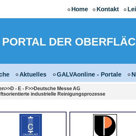
Home
Kontakt
Le
 - PORTAL DER OBERFLÄ
che
Aktuelles
GALVAonline - Portale
N
en
D - E - F
Deutsche Messe AG
sorientierte industrielle Reinigungsprozesse