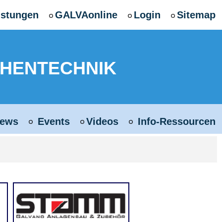
istungen
GALVAonline
Login
Sitemap
CHENTECHNIK
ews
Events
Videos
Info-Ressourcen