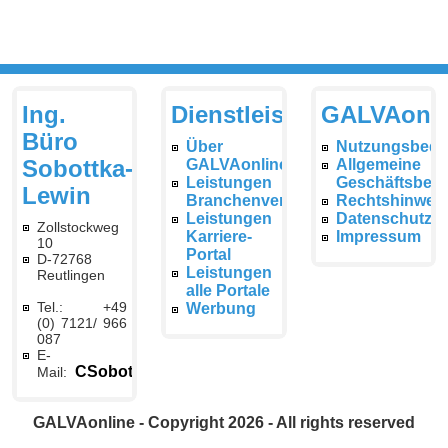
Ing.
Dienstleistungen
GALVAonli
Büro
Über
Nutzungsbedi
Sobottka-
GALVAonline
Allgemeine
Leistungen
Geschäftsbed
Lewin
Branchenverzeichnis
Rechtshinwei
Leistungen
Datenschutzer
Zollstockweg
Karriere-
Impressum
10
Portal
D-72768
Leistungen
Reutlingen
alle Portale
Tel.: +49
Werbung
(0) 7121/ 966
087
E-
CSobottka@galvaonline.de
Mail:
GALVAonline - Copyright 2026 - All rights reserved